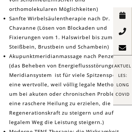
orthomolekularen Möglichkeiten)
Sanfte Wirbelsäulentherapie nach Dr.
Chavanne (Lösen von Blockaden und
Fixierungen vom 1. Halswirbel bis zum
Steißbein, Brustbein und Schambein)
Akupunktmeridianmassage nach Penzel
(das Beheben von Energieflussstörungen im
AKTUEL
Meridiansystem ist für viele Spitzensportler
LES:
eine wertvolle, weil völlig legale Methode,
LONG
um bei akuten oder chronischen Problemen
COVID
eine raschere Heilung zu erzielen, die
Regenerationskraft zu steigern und auf
legalem Weg die Leistung steigern.)
Moderne TENS Therapie: die Wirksamkeit