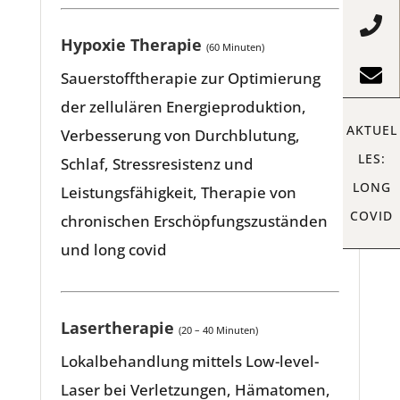
Hypoxie Therapie
(60 Minuten)
Sauerstofftherapie zur Optimierung
der zellulären Energieproduktion,
AKTUEL
AKTUEL
Verbesserung von Durchblutung,
LES:
LES:
Schlaf, Stressresistenz und
LONG
LONG
Leistungsfähigkeit, Therapie von
COVID
COVID
chronischen Erschöpfungszuständen
und long covid
Lasertherapie
(20 – 40 Minuten)
Lokalbehandlung mittels Low-level-
Laser bei Verletzungen, Hämatomen,