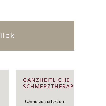
lick
GANZHEITLICHE
GANZ
SCHMERZTHERAPIE
UNTE
BE
UN
Schmerzen erfordern
KRA