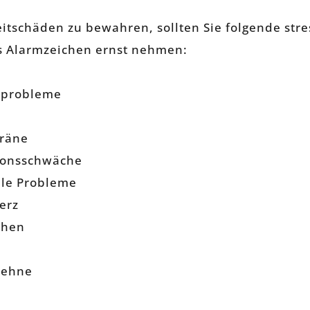
tschäden zu bewahren, sollten Sie folgende stre
 Alarmzeichen ernst nehmen:
sprobleme
räne
tionsschwäche
lle Probleme
erz
chen
sehne