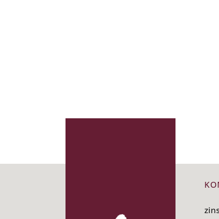
KO
zin