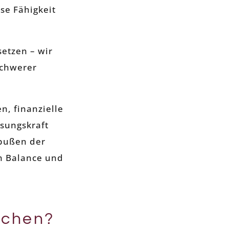
se Fähigkeit
etzen – wir
schwerer
n, finanzielle
sungskraft
nbußen der
en Balance und
achen?