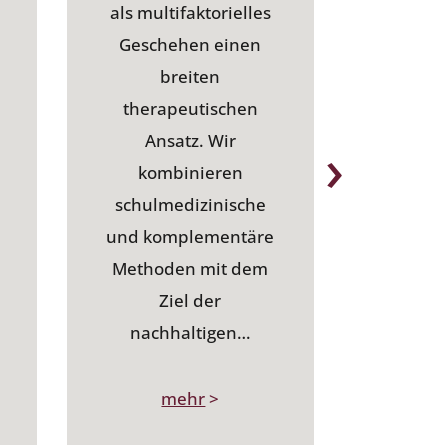
als multifaktorielles
Geschehen einen
Eine g
breiten
Therap
therapeutischen
Regene
›
Ansatz. Wir
Operatio
kombinieren
und K
schulmedizinische
maß
und komplementäre
beschl
Methoden mit dem
ge
Ziel der
Operatio
nachhaltigen…
ganzhe
Vorber
mehr
>
int